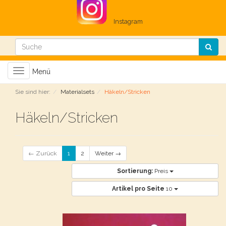
Instagram
Toggle
Menü
navigation
Sie sind hier:
Materialsets
Häkeln/Stricken
Häkeln/Stricken
← Zurück
1
2
Weiter →
Sortierung:
Preis
Artikel pro Seite
10