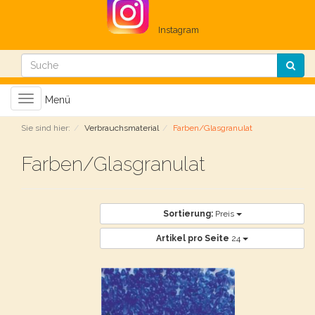
Instagram
Toggle
Menü
navigation
Sie sind hier:
Verbrauchsmaterial
Farben/Glasgranulat
Farben/Glasgranulat
Sortierung:
Preis
Artikel pro Seite
24