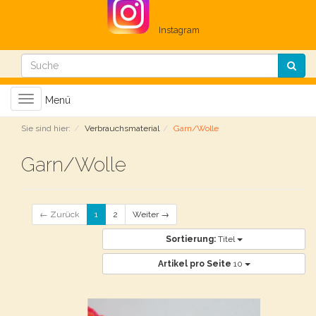
Instagram
Toggle
Menü
navigation
Sie sind hier:
Verbrauchsmaterial
Garn/Wolle
Garn/Wolle
← Zurück
1
2
Weiter →
Sortierung:
Titel
Artikel pro Seite
10