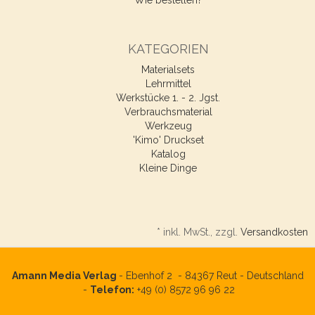
KATEGORIEN
Materialsets
Lehrmittel
Werkstücke 1. - 2. Jgst.
Verbrauchsmaterial
Werkzeug
'Kimo' Druckset
Katalog
Kleine Dinge
*
inkl. MwSt., zzgl.
Versandkosten
Amann Media Verlag
- Ebenhof 2 -
84367
Reut - Deutschland
-
Telefon:
+49 (0) 8572 96 96 22