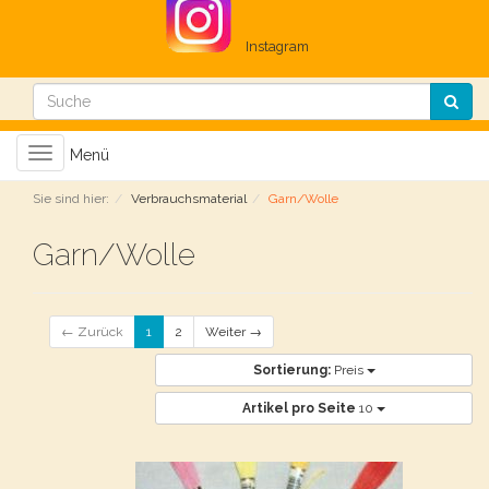
Instagram
Toggle
Menü
navigation
Sie sind hier:
Verbrauchsmaterial
Garn/Wolle
Garn/Wolle
← Zurück
1
2
Weiter →
Sortierung:
Preis
Artikel pro Seite
10