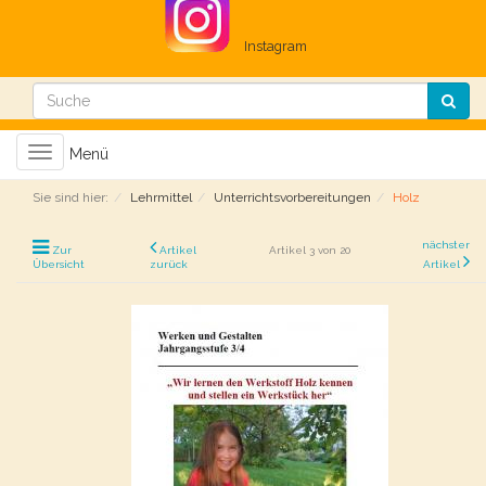
Instagram
Toggle
Menü
navigation
Sie sind hier:
Lehrmittel
Unterrichtsvorbereitungen
Holz
nächster
Zur
Artikel
Artikel 3 von 20
Übersicht
zurück
Artikel