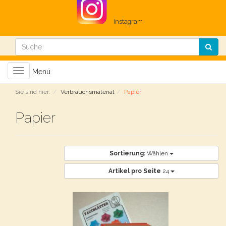
Instagram
Toggle
Menü
navigation
Sie sind hier:
Verbrauchsmaterial
Papier
Papier
Sortierung:
Wählen
Artikel pro Seite
24