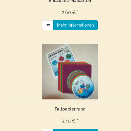
Encaustic-Malkarton
2,60 € *
Mehr Informationen
Faltpapier rund
3,45 € *