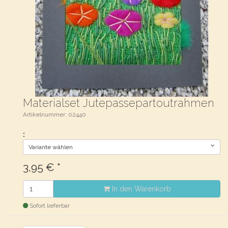
Materialset Jutepassepartoutrahmen
Artikelnummer: 02440
:
Variante wählen
3,95
€
*
In den Warenkorb
Sofort lieferbar