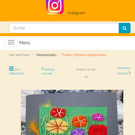
Instagram
Toggle
Menü
navigation
Sie sind hier:
Materialsets
Freies Sticken/Applizieren
nächster
Zur
Artikel
Artikel 17 von
Übersicht
zurück
Artikel
20