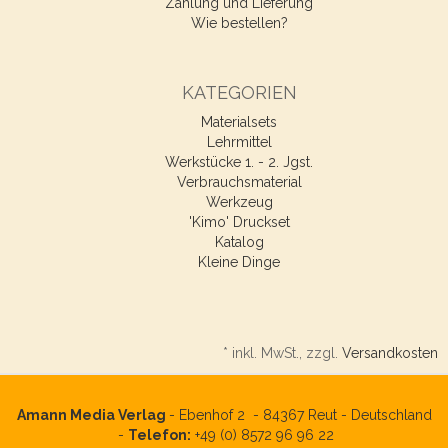
Zahlung und Lieferung
Wie bestellen?
KATEGORIEN
Materialsets
Lehrmittel
Werkstücke 1. - 2. Jgst.
Verbrauchsmaterial
Werkzeug
'Kimo' Druckset
Katalog
Kleine Dinge
*
inkl. MwSt., zzgl.
Versandkosten
Amann Media Verlag
- Ebenhof 2 -
84367
Reut - Deutschland
-
Telefon:
+49 (0) 8572 96 96 22