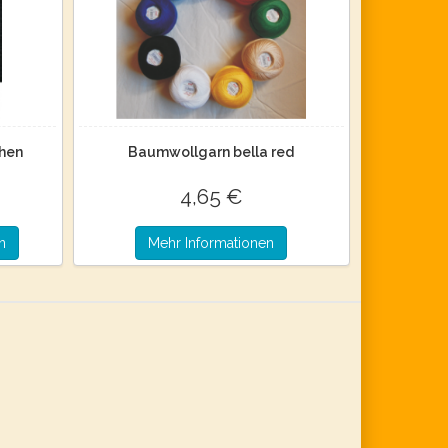
chen
Baumwollgarn bella red
4,65 €
n
Mehr Informationen