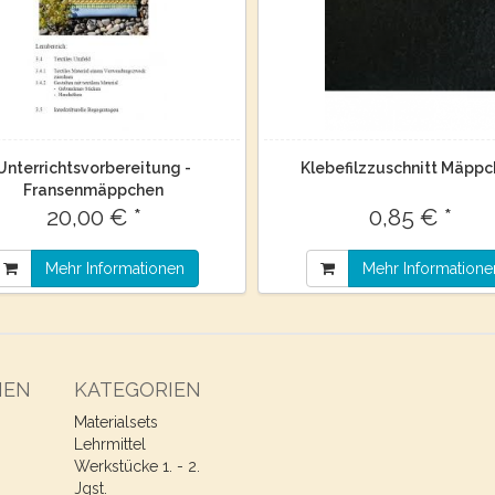
Unterrichtsvorbereitung -
Klebefilzzuschnitt Mäpp
Fransenmäppchen
20,00 € *
0,85 € *
Mehr Informationen
Mehr Informatione
NEN
KATEGORIEN
Materialsets
Lehrmittel
Werkstücke 1. - 2.
Jgst.