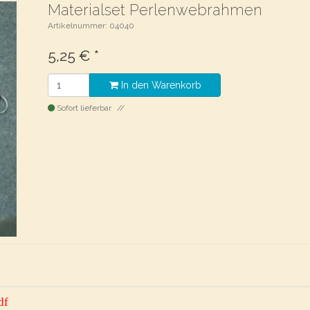
Materialset Perlenwebrahmen
Artikelnummer: 04040
5,25
€
*
In den Warenkorb
Sofort lieferbar
df