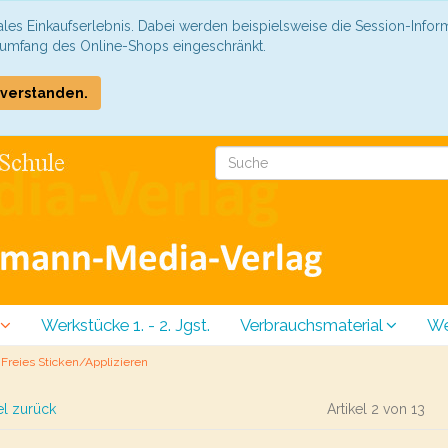
les Einkaufserlebnis. Dabei werden beispielsweise die Session-Infor
sumfang des Online-Shops eingeschränkt.
COOKIE_NOTE_CLOSE
nverstanden.
Werkstücke 1. - 2. Jgst.
Verbrauchsmaterial
We
Freies Sticken/Applizieren
el zurück
Artikel 2 von 13