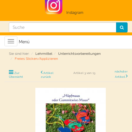
Instagram
Toggle
Menü
navigation
Sie sind hier:
Lehrmittel
Unterrichtsvorbereitungen
Freies Sticken/Applizieren
nächster
Zur
Artikel
Artikel 3 von 13
Übersicht
zurück
Artikel